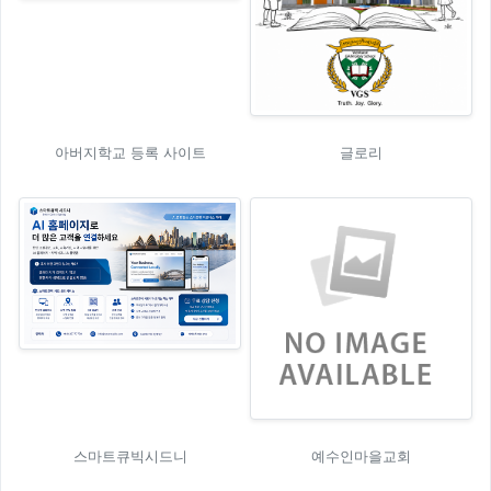
아버지학교 등록 사이트
글로리
스마트큐빅시드니
예수인마을교회