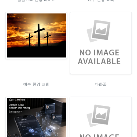
예수 찬양 교회
다화꿀