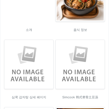
소개
음식 정보
심쿡 감자탕 상세 페이지
Simcook 韩式脊骨土豆汤