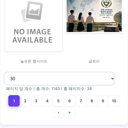
늘푸른 웹사이트
글로리
페이지 당 개수 / 총 개수: 1140 / 총 페이지수: 38
1
2
3
4
5
6
7
8
9
10
(current)
›
»