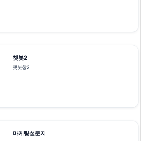
챗봇2
챗봇창2
마케팅설문지