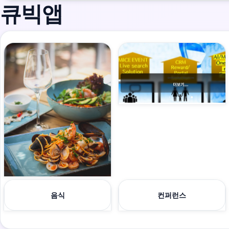
큐빅앱
음식
컨퍼런스