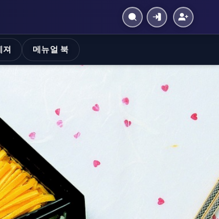
레져
메뉴얼 북